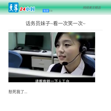
网络美文精选
生活
栏目
话务员妹子~看一次笑一次~
愁死我了...