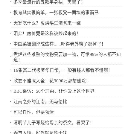
·
冬季最流行的五款半身裙，美哭了！
·
教育其实很简单，一张板凳一面墙的事而已
·
天寒吃什么？暖烘烘生滚粥来一碗
·
泪奔！房价竟是这样被炒起来的！
·
中国菜被翻译成这样......吓得老外筷子都掉了！
煮烂这些难熟的食物只要加一物，可惜99%的人都不知
·
道！
·
16张富二代极奢华日常，一般有钱人都看不懂啊！
·
政要不雅照大全！花3000万都想删除！
·
BBC采访：50个理由，让你爱上这个世界
·
江南之外的江南，无与伦比
·
可以任性，但要领情
·
清明节儿子写烧给母亲的祭文，看哭了！
·
春笋入馔，好吃就是这个味