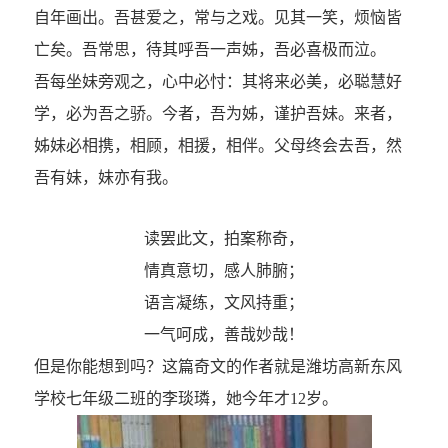
自年画出。吾甚爱之，常与之戏。见其一笑，烦恼皆
亡矣。吾常思，待其呼吾一声姊，吾必喜极而泣。
吾每坐妹旁观之，心中必忖：其将来必美，必聪慧好
学，必为吾之骄。今者，吾为姊，谨护吾妹。来者，
姊妹必相携，相顾，相援，相伴。父母终会去吾，然
吾有妹，妹亦有我。
读罢此文，拍案称奇，
情真意切，感人肺腑；
语言凝练，文风持重；
一气呵成，善哉妙哉！
但是你能想到吗？这篇奇文的作者就是潍坊高新东风
学校七年级二班的李琰璘，她今年才12岁。