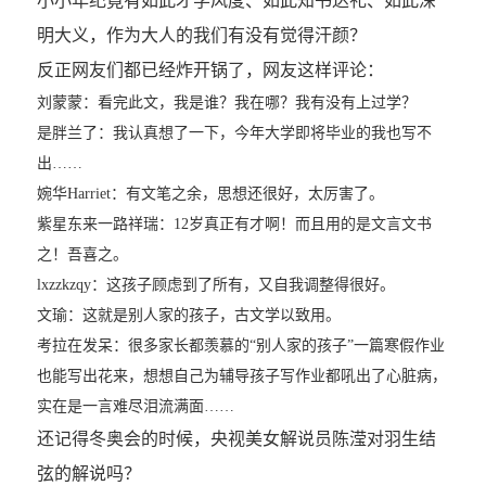
小小年纪竟有如此才学风度、如此知书达礼、如此深
明大义，作为大人的我们有没有觉得汗颜？
反正网友们都已经炸开锅了，网友这样评论：
刘蒙蒙：看完此文，我是谁？我在哪？我有没有上过学？
是胖兰了：我认真想了一下，今年大学即将毕业的我也写不
出……
婉华Harriet：有文笔之余，思想还很好，太厉害了。
紫星东来一路祥瑞：12岁真正有才啊！而且用的是文言文书
之！吾喜之。
lxzzkzqy：这孩子顾虑到了所有，又自我调整得很好。
文瑜：这就是别人家的孩子，古文学以致用。
考拉在发呆：很多家长都羡慕的“别人家的孩子”一篇寒假作业
也能写出花来，想想自己为辅导孩子写作业都吼出了心脏病，
实在是一言难尽泪流满面……
还记得冬奥会的时候，央视美女解说员陈滢对羽生结
弦的解说吗？