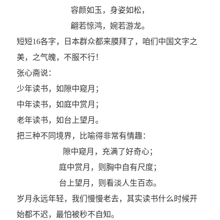
容颜如玉，身姿如松，
翩若惊鸿，婉若游龙。
短短16各字，日本群众都来膜拜了，咱们中国文字之
美，之气魄，不服不行！
张心斋说：
少年读书，如隙中窥月；
中年读书，如庭中赏月；
老年读书，如台上望月。
把三种不同境界，比喻得非常有情趣：
隙中窥月，充满了好奇心；
庭中赏月，则胸中自有尺度；
台上望月，则看淡人生百态。
岁月永远年轻，我们慢慢老去，其实读书什么时候开
始都不迟，最怕被秒不自知。