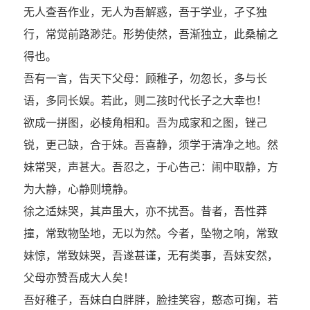
无人查吾作业，无人为吾解惑，吾于学业，孑孓独
行，常觉前路渺茫。形势使然，吾渐独立，此桑榆之
得也。
吾有一言，告天下父母：顾稚子，勿忽长，多与长
语，多同长娱。若此，则二孩时代长子之大幸也！
欲成一拼图，必棱角相和。吾为成家和之图，锉己
锐，更己缺，合于妹。吾喜静，须学于清净之地。然
妹常哭，声甚大。吾忍之，于心告己：闹中取静，方
为大静，心静则境静。
徐之适妹哭，其声虽大，亦不扰吾。昔者，吾性莽
撞，常致物坠地，无以为然。今者，坠物之响，常致
妹惊，常致妹哭，吾遂甚谨，无有类事，吾妹安然，
父母亦赞吾成大人矣！
吾好稚子，吾妹白白胖胖，脸挂笑容，憨态可掬，若