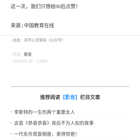
这一次，我们只想给00后点赞！
来源 | 中国教育在线
- 出处：花开心灵驿站（公众号）
- 栏目：
影音
- 2019-01-16 （
1390）
推荐阅读
【影音】
栏目文章
·
李斯特的一生的两个重要女人
·
这首《恭喜恭喜》背后不为人知的故事
·
一代名伶周旋相册，美得惊艳！