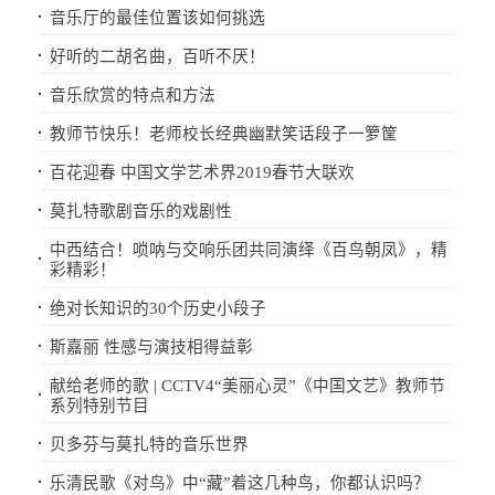
·
音乐厅的最佳位置该如何挑选
·
好听的二胡名曲，百听不厌！
·
音乐欣赏的特点和方法
·
教师节快乐！老师校长经典幽默笑话段子一箩筐
·
百花迎春 中国文学艺术界2019春节大联欢
·
莫扎特歌剧音乐的戏剧性
中西结合！唢呐与交响乐团共同演绎《百鸟朝凤》，精
·
彩精彩！
·
绝对长知识的30个历史小段子
·
斯嘉丽 性感与演技相得益彰
献给老师的歌 | CCTV4“美丽心灵”《中国文艺》教师节
·
系列特别节目
·
贝多芬与莫扎特的音乐世界
·
乐清民歌《对鸟》中“藏”着这几种鸟，你都认识吗？