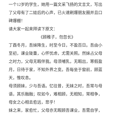
一个12岁的学生，她用一篇文采飞扬的文言文，写出
了父母有了二娃后的心声，已火速刷爆朋友圈并且口
碑爆棚！
请大家一起来拜读下原文：
《顾稚子，勿忽长》
丁酉冬月，吾妹降生，时至今日，不盈百日。吾由小
至初，课业陡重，心怀忧虑，尤需关照。然妹占父母
之时力，父母无暇伴我。母须哺乳，无暇出，寒假盈
月，日待于家，不知外界之变。吾每坐于窗前，顾蓝
天，惟叹息。
母须顾妹，少与吾语。忆往昔，无妹之时，吾常与母
语，其乐融融；叹如今，难相顾，无相知，常相争，
母女之心相去愈远，悲乎！
妹之来，家愈忙，父母亦无暇顾吾课业，吾需自学，