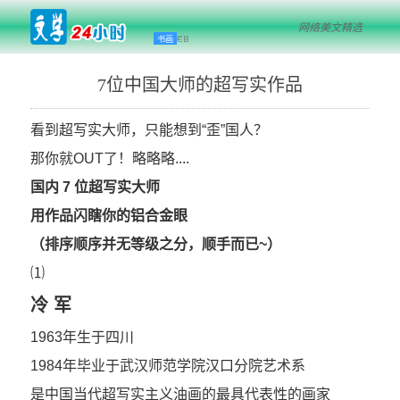
网络美文精选
书画
栏目
7位中国大师的超写实作品
看到超写实大师，
只能想到“
歪
”国人？
那你就OUT了！略略略....
国内
7
位超写实大师
用作品闪瞎你的铝合金眼
（排序顺序并无等级之分，顺手而已~）
⑴
冷 军
1963年生于四川
1984年毕业于武汉师范学院汉口分院艺术系
是中国当代超写实主义油画的最具代表性的画家