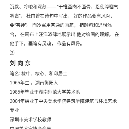
沉默、冷峻和深刻—— “干惟画肉不画骨，忍使骅骝气
凋丧”， 杜甫曾在诗句中写出， 好的作品要有风骨，
要“有神”。 而冷军用普通的画笔， 把颜料和思想混
合， 在画布上汪洋恣肆地展示出 他对绘画的理解。 在
他手下，画笔有灵魂， 作品有风骨。
⑵
刘 向 东
笔名: 棣中、棣心、和印居士
1965年生 ，湖南衡阳人
1985年毕业于湖南师范大学美术系
2004年结业于中央美术学院建筑学院建筑与环境艺术
专业
深圳市美术学校教师
中国美术家协会会员