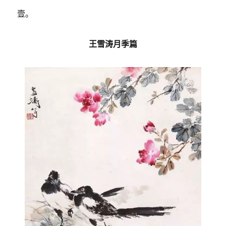
壹。
王雪涛月季篇