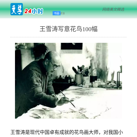
网络美文精选
书画
栏目
王雪涛写意花鸟100幅
王雪涛是现代中国卓有成就的花鸟画大师，对我国小