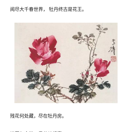
阅尽大千春世界， 牡丹终古是花王。
残花何处藏，尽在牡丹房。