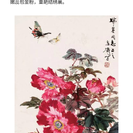
嫩蕊包金粉，重葩结绣襄。