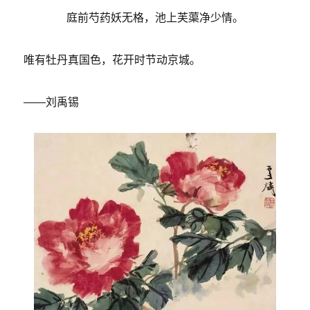
庭前芍药妖无格，池上芙蕖净少情。
唯有牡丹真国色，花开时节动京城。
——刘禹锡