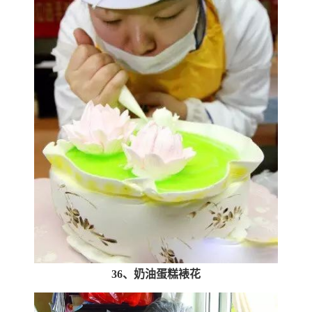
36、奶油蛋糕裱花