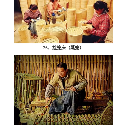
26、拴笼床（蒸笼）