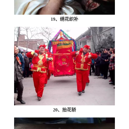
19、绣花织补
20、抬花轿