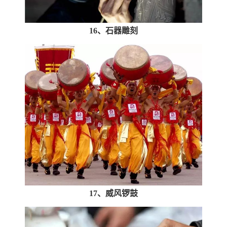
16、石器雕刻
17、威风锣鼓