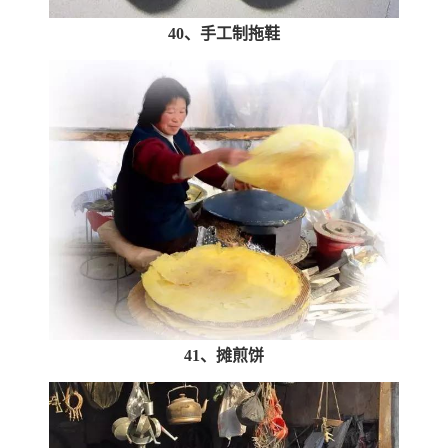
40、手工制拖鞋
41、摊煎饼