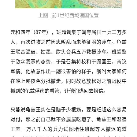
上图_ 前1世纪西域诸国位置
元和四年（87年），班超调集于阗等属国士兵二万多
人，再次进攻之前因忠叛乱而未能征服的莎车。龟兹
王联合温宿、姑墨、尉头合兵五万救援莎车。班超鉴
于敌众我寡的态势，于是召集将校和于阗国王，商议
军情。他故意作出一副很害怕的样子，嘱咐大家如何
在晚上趁夜色分批撤走，同时故意放松对之前战役中
抓到的龟兹俘虏的看管，让他们逃回去报信。
只能说龟兹王实在是脑子少根筋，要是班超这么容易
对付，那之前自己就不会屡屡吃瘪了。龟兹王和温宿
王率一万八千人的兵力试图堵住班超等人撤退的道