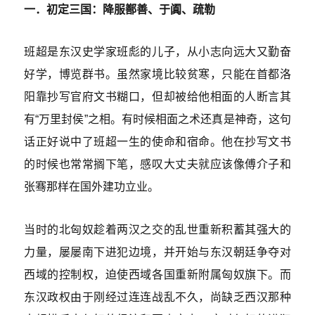
一．初定三国：降服鄯善、于阗、疏勒
班超是东汉史学家班彪的儿子，从小志向远大又勤奋
好学，博览群书。虽然家境比较贫寒，只能在首都洛
阳靠抄写官府文书糊口，但却被给他相面的人断言其
有“万里封侯”之相。有时候相面之术还真是神奇，这句
话正好说中了班超一生的使命和宿命。他在抄写文书
的时候也常常搁下笔，感叹大丈夫就应该像傅介子和
张骞那样在国外建功立业。
当时的北匈奴趁着两汉之交的乱世重新积蓄其强大的
力量，屡屡南下进犯边境，并开始与东汉朝廷争夺对
西域的控制权，迫使西域各国重新附属匈奴旗下。而
东汉政权由于刚经过连连战乱不久，尚缺乏西汉那种