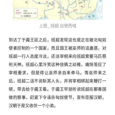
上图_ 班超 出使西域
到达了于阗王廷之后，班超发现这也是正在被北匈奴
使者控制的一个国家，而且国王被巫师的话蛊惑，对
班超一行人态度冷淡，还派宰相来向班超索要马匹祭
祀天神。班超心里冷笑这种伎俩之幼稚，痛快答应了
宰相要求，但是得让巫师亲自来牵马。等巫师来之
后，班超二话不说斩其人头，并将宰相绑起来鞭打一
顿，带去给于阗王看。于阗王早就听说班超在鄯善国
做的狠事，赶紧下令诛杀匈奴使节，宣布臣服汉朝，
汉朝于是又收伏一个小弟。