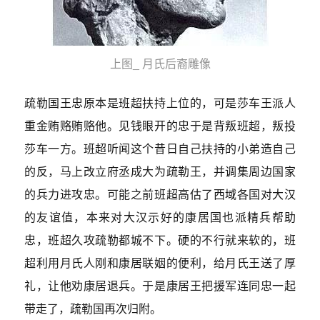
上图_ 月氏后裔雕像
疏勒国王忠原本是班超扶持上位的，可是莎车王派人
重金贿赂贿赂他。见钱眼开的忠于是背叛班超，叛投
莎车一方。班超听闻这个昔日自己扶持的小弟造自己
的反，马上改立府丞成大为疏勒王，并调集周边国家
的兵力进攻忠。可能之前班超高估了西域各国对大汉
的友谊值，本来对大汉示好的康居国也派精兵帮助
忠，班超久攻疏勒都城不下。硬的不行就来软的，班
超利用月氏人刚和康居联姻的便利，给月氏王送了厚
礼，让他劝康居退兵。于是康居王把援军连同忠一起
带走了，疏勒国再次归附。