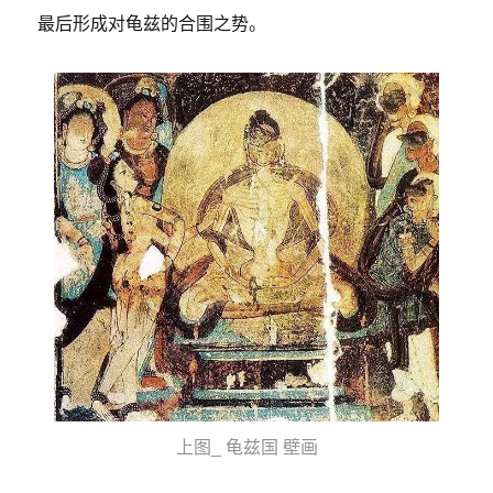
最后形成对龟兹的合围之势。
上图_ 龟兹国 壁画