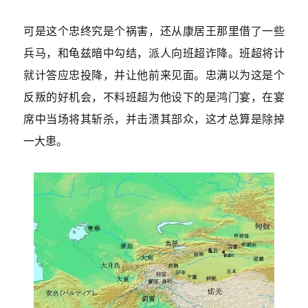
可是这个忠终究是个祸害，还从康居王那里借了一些
兵马，和龟兹暗中勾结，派人向班超诈降。班超将计
就计答应忠投降，并让他前来见面。忠满以为这是个
反叛的好机会，不料班超为他设下的是鸿门宴，在宴
席中当场将其斩杀，并击溃其部众，这才总算是除掉
一大患。