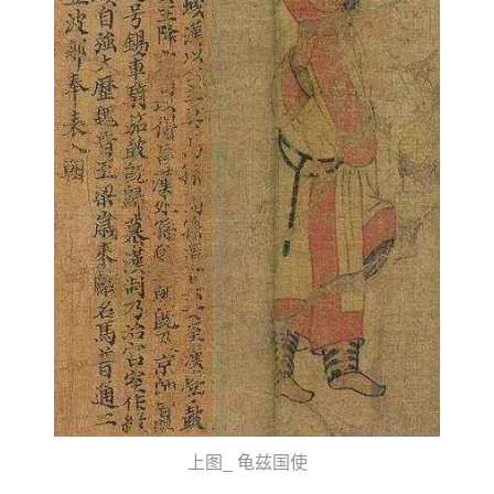
上图_ 龟兹国使