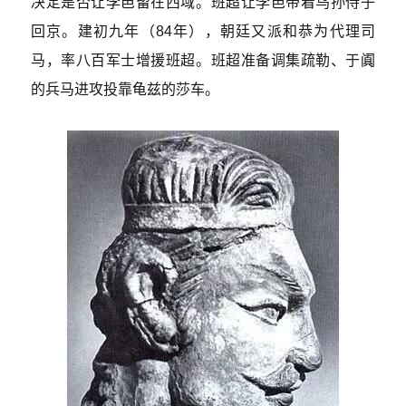
决定是否让李邑留在西域。班超让李邑带着乌孙侍子
回京。建初九年（84年），朝廷又派和恭为代理司
马，率八百军士增援班超。班超准备调集疏勒、于阗
的兵马进攻投靠龟兹的莎车。