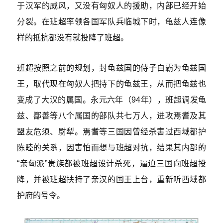
于汉军的威风，又没有匈奴人的援助，内部已经开始
分裂。在班超率领各国军队兵临城下时，龟兹人连像
样的抵抗都没有就投降了班超。
班超按照之前的规划，封龟兹国的侍子白霸为龟兹国
王，取代现在匈奴人把持下的龟兹王，从而把龟兹也
变成了大汉的属国。永元六年（94年），班超调发龟
兹、鄯善等八个属国的部队共七万人，进攻焉耆及其
盟友危须、尉犁。焉耆等三国因曾经杀害过西域都护
陈睦的关系，因害怕而想与班超对抗，结果其内部的
“亲匈派”贵族都被班超设计杀死，逼迫三国向班超投
降，并被班超扶持了亲汉的国王上台，重新听西域都
护府的号令。