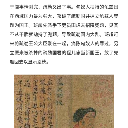
于阗事情刚完，疏勒又出了事。匈奴人扶持的龟兹国
在西域国力最为强大，攻破了疏勒国并拥立龟兹人兜
题为国王。班超先派手下吏员田虑去招降兜题，见其
不从干脆就劫持了兜题，导致疏勒国内大乱。班超赶
来将疏勒王公大臣聚在一起，痛陈匈奴人的罪过，另
立原来被杀掉的疏勒国君的侄儿忠当新国王，放了兜
题回去以显示恩德。