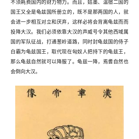
不须耗费国内的财力物力。而且，姑墨、温宿二国的
国王又全是龟兹国所册立的，既不是那两国的人，就
会进一步相互对立和厌弃，这样必将会背离龟兹而而
投降大汉。我们必须依靠大汉的声威号令其他西域属
国的军队征战，打通葱岭道路，同时封龟兹国的侍子
白霸为龟兹国王，取代现在匈奴人把持下的龟兹王，
那么龟兹自然就可以降服了。龟兹一降，焉耆自然也
会倒向大汉。