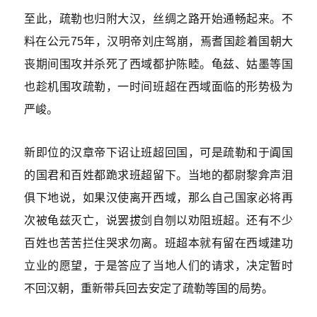
至此，疏勒也归附大汉，丝绸之路开始通畅起来。不
料在公元75年，汉明帝刘庄驾崩，焉耆国趁着国朝大
丧期间围攻并杀死了西域都护陈睦。龟兹、姑墨等国
也趁机围攻疏勒，一时间班超在西域面临的形势极为
严峻。
新即位的汉章帝下诏让班超回国，可是疏勒和于阗国
的国君和百姓都跪求班超留下。当地的都尉黎弇声泪
俱下地说，如果汉使离开西域，那么自己国家必将再
次被龟兹灭亡，说罢拔剑自刎以劝阻班超。还有不少
百姓也苦苦拦住哭求勿离。班超本就有留在西域建功
立业的愿望，于是答应了当地人们的请求，决定暂时
不回汉朝，重新带兵回去安定了疏勒等国的局势。