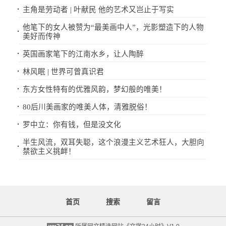
·
主角是劳动者 | 叶献民 他的艺术又岂止于写实
他笔下的女人被赞为“最美画中人”，光影塑造下的人物
·
美好而传神
·
英国画家笔下的江南水乡，让人陶醉
·
林风眠 | 世界可曾真识君
·
东方女性特有的优雅风韵，梦幻般的唯美！
·
80后川美画家的唯美人体，清雅脱俗！
·
罗中立：你有钱，但是没文化
半生风流，双耳失聪，这个浪漫主义艺术狂人，大胆向
·
禁欲主义挑衅！
首页
搜索
留言