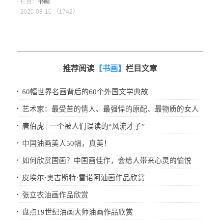
- 栏目：
书画
- 2020-08-16 （
1742）
推荐阅读
【书画】
栏目文章
·
60幅世界名画背后的60个外国文学典故
·
艺术家：最受苦的情人、最强悍的原配、最物质的女人
·
唐伯虎 | 一个被人们误读的“风流才子”
·
中国油画美人50幅，真美！
·
如何欣赏国画？中国画佳作，会给人带来心灵的愉悦
·
皮埃尔·奥古斯特·雷诺阿油画作品欣赏
·
张立农油画作品欣赏
·
盘点19世纪油画大师油画作品欣赏