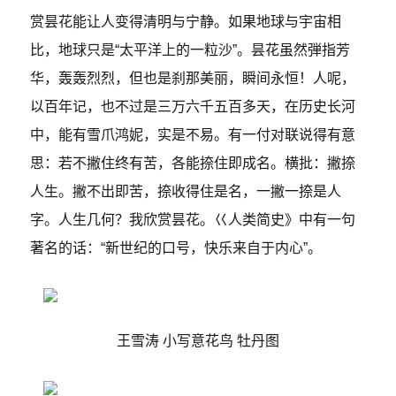
赏昙花能让人变得清明与宁静。如果地球与宇宙相
比，地球只是“太平洋上的一粒沙”。昙花虽然弾指芳
华，轰轰烈烈，但也是刹那美丽，瞬间永恒！人呢，
以百年记，也不过是三万六千五百多天，在历史长河
中，能有雪爪鸿妮，实是不易。有一付对联说得有意
思：若不撇住终有苦，各能捺住即成名。横批：撇捺
人生。撇不出即苦，捺收得住是名，一撇一捺是人
字。人生几何？我欣赏昙花。巜人类简史》中有一句
著名的话：“新世纪的口号，快乐来自于内心”。
王雪涛 小写意花鸟
牡丹图