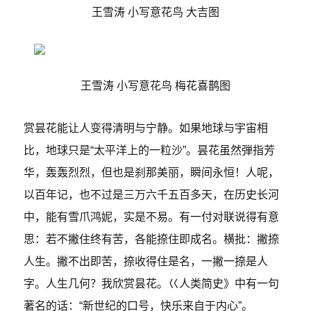
王雪涛 小写意花鸟 大吉图
王雪涛 小写意花鸟 梅花喜鹊图
赏昙花能让人变得清明与宁静。如果地球与宇宙相
比，地球只是“太平洋上的一粒沙”。昙花虽然弾指芳
华，轰轰烈烈，但也是刹那美丽，瞬间永恒！人呢，
以百年记，也不过是三万六千五百多天，在历史长河
中，能有雪爪鸿妮，实是不易。有一付对联说得有意
思：若不撇住终有苦，各能捺住即成名。横批：撇捺
人生。撇不出即苦，捺收得住是名，一撇一捺是人
字。人生几何？我欣赏昙花。巜人类简史》中有一句
著名的话：“新世纪的口号，快乐来自于内心”。