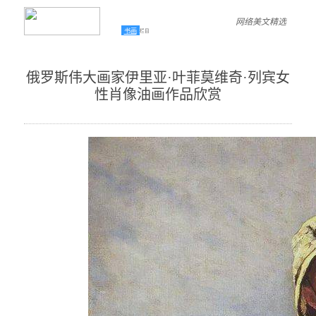
网络美文精选
书画
栏目
俄罗斯伟大画家伊里亚·叶菲莫维奇·列宾女
性肖像油画作品欣赏