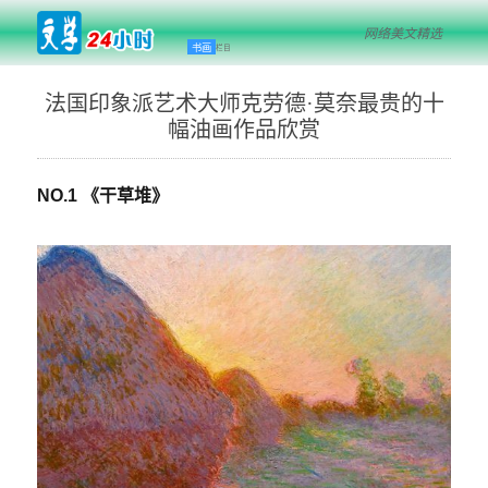
网络美文精选
书画
栏目
法国印象派艺术大师克劳德·莫奈最贵的十
幅油画作品欣赏
NO.1 《干草堆》