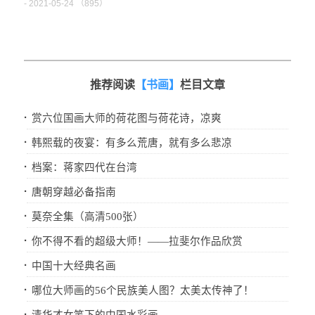
- 2021-05-24 （
895）
推荐阅读
【书画】
栏目文章
·
赏六位国画大师的荷花图与荷花诗，凉爽
·
韩熙载的夜宴：有多么荒唐，就有多么悲凉
·
档案：蒋家四代在台湾
·
唐朝穿越必备指南
·
莫奈全集（高清500张）
·
你不得不看的超级大师！——拉斐尔作品欣赏
·
中国十大经典名画
·
哪位大师画的56个民族美人图？太美太传神了！
·