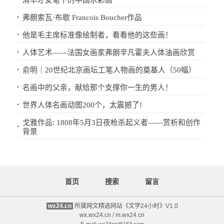
清华才女笔下的中国水彩画
·
弗朗索瓦·布歇 Francois Boucher作品
·
他是毛主席标准像绘制者，看看他的这些画！
·
人体艺术——法国女画家弗朗辛凡霍夫人体油画欣赏
·
俞明｜20世纪北京画坛工笔人物画的奠基人（50幅）
·
名画中的父亲，献给那个支撑你一生的男人！
·
世界人体名画动图200个，太震撼了!
戈雅作品: 1808年5月3日夜枪杀起义者——赏析和创作
·
背景
首页
搜索
留言
wx24.cn
所属网文精选网站《文学24小时》V1.0
wx.wx24.cn / m.wx24.cn