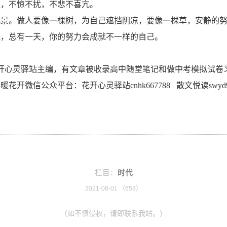
稳，不惊不扰，不悲不喜亢。
风景。做人要像一棵树，为自己遮挡阴凉，要像一棵草，安静的
光，总有一天，你的努力会成就不一样的自己。
51）花开心灵驿站主编，有文章被收录高中随堂笔记和做中考模拟
开微信公众平台：花开心灵驿站cnhk667788 散文悦读swyd9
栏目：
时代
2021-08-01 （
653）
（如不慎侵权，请即联系我站。）