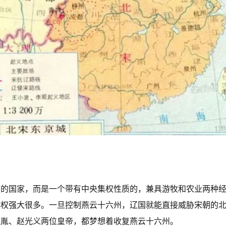
质的国家，而是一个带有中央集权性质的，兼具游牧和农业两种
政权强大很多。一旦控制燕云十六州，辽国就能直接威胁宋朝的
匡胤、赵光义两位皇帝，都梦想着收复燕云十六州。