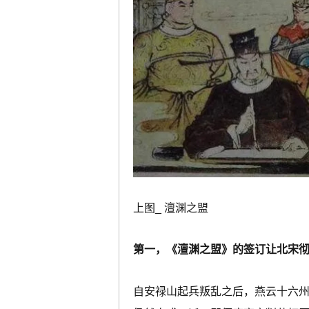
上图_ 澶渊之盟
第一，《澶渊之盟》的签订让北宋
自安禄山起兵叛乱之后，燕云十六