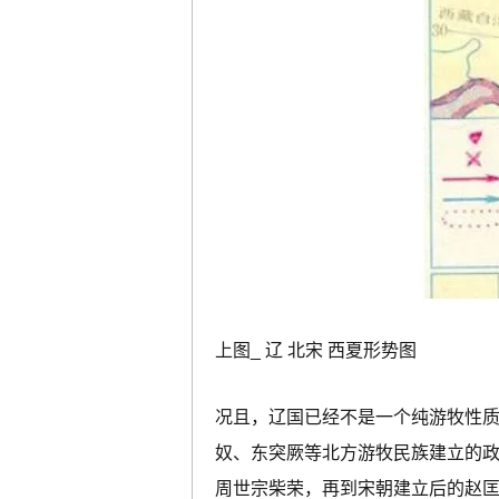
上图_ 辽 北宋 西夏形势图
况且，辽国已经不是一个纯游牧性
奴、东突厥等北方游牧民族建立的
周世宗柴荣，再到宋朝建立后的赵