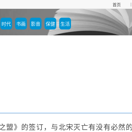
|
首页
时代
书画
影音
保健
生活
之盟》的签订，与北宋灭亡有没有必然