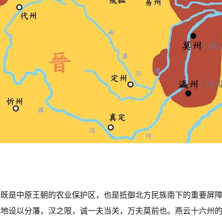
其既是中原王朝的农业保护区，也是抵御北方民族南下的重要屏
造地设以分藩，汉之限，诚一夫当关，万夫莫前也。燕云十六州