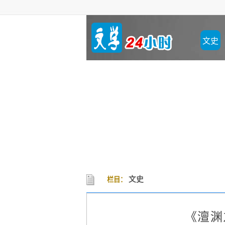
文史
文史
栏目：
《澶渊