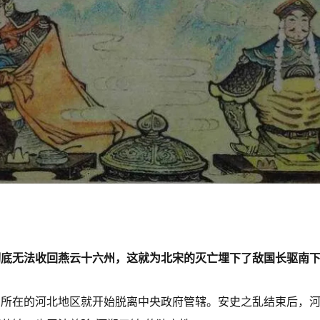
彻底无法收回燕云十六州，这就为北宋的灭亡埋下了敌国长驱南
州所在的河北地区就开始脱离中央政府管辖。安史之乱结束后，