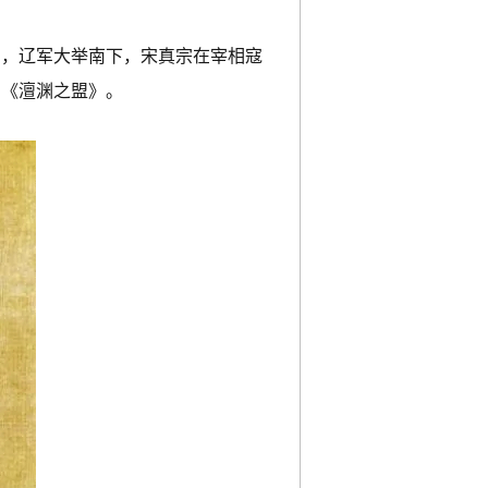
期，辽军大举南下，宋真宗在宰相寇
约《澶渊之盟》。