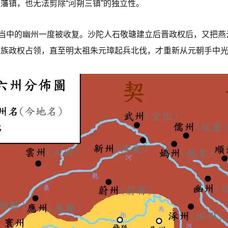
藩镇，也无法剪除“河朔三镇”的独立性。
州当中的幽州一度被收复。沙陀人石敬瑭建立后晋政权后，又把
民族政权占领，直至明太祖朱元璋起兵北伐，才重新从元朝手中