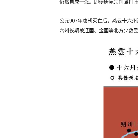
仍然自成一派。即便唐宪宗削藩打压
公元907年唐朝灭亡后，燕云十六
六州长期被辽国、金国等北方少数