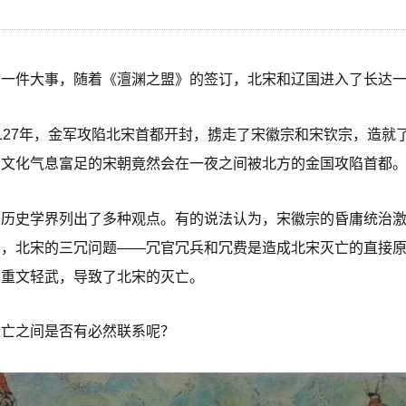
一件大事，随着《澶渊之盟》的签订，北宋和辽国进入了长达一个
127年，金军攻陷北宋首都开封，掳走了宋徽宗和宋钦宗，造就
，文化气息富足的宋朝竟然会在一夜之间被北方的金国攻陷首都
，历史学界列出了多种观点。有的说法认为，宋徽宗的昏庸统治
为，北宋的三冗问题——冗官冗兵和冗费是造成北宋灭亡的直接
步重文轻武，导致了北宋的灭亡。
灭亡之间是否有必然联系呢？