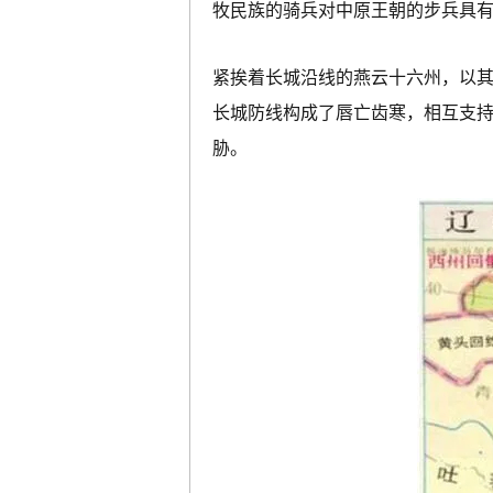
牧民族的骑兵对中原王朝的步兵具
紧挨着长城沿线的燕云十六州，以
长城防线构成了唇亡齿寒，相互支
胁。