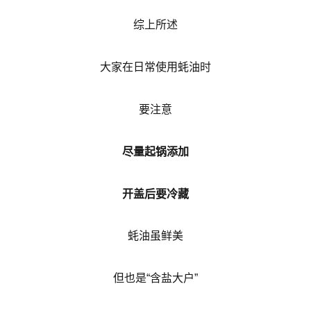
综上所述
大家在日常使用蚝油时
要注意
尽量起锅添加
开盖后要冷藏
蚝油虽鲜美
但也是“含盐大户”