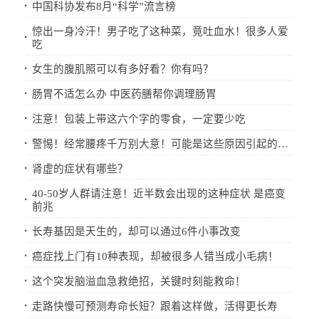
·
中国科协发布8月“科学”流言榜
惊出一身冷汗！男子吃了这种菜，竟吐血水！很多人爱
·
吃
·
女生的腹肌照可以有多好看？你有吗？
·
肠胃不适怎么办 中医药膳帮你调理肠胃
·
注意！包装上带这六个字的零食，一定要少吃
·
警惕！经常腰疼千万别大意！可能是这些原因引起的…
·
肾虚的症状有哪些？
40-50岁人群请注意！近半数会出现的这种症状 是癌变
·
前兆
·
长寿基因是天生的，却可以通过6件小事改变
·
癌症找上门有10种表现，却被很多人错当成小毛病！
·
这个突发脑溢血急救绝招，关键时刻能救命！
·
走路快慢可预测寿命长短？跟着这样做，活得更长寿