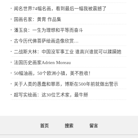
·
闻名世界74幅名画，看到最后一幅我被震撼了
·
国画名家：黄胄 作品集
·
潘玉良：一生为理想和平等而奋斗
·
古今历代佛菩萨绘画造像欣赏…
·
二战斯大林：中国没军事工业 谁高兴谁就可以蹂躏她
·
法国历史画家Adrien Moreau
·
50幅油画，50个欧洲小镇，美不胜收！
·
关于人类的愚蠢和罪恶，博斯在500年前就做出警示
·
超写实绘画：这30位艺术家，最牛掰
首页
搜索
留言