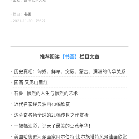
- 出处：国际艺术大观
- 栏目：
书画
- 2021-11-20 （
562）
推荐阅读
【书画】
栏目文章
·
历史真相：匈奴、鲜卑、突厥、蒙古、满洲的传承关系
·
国画 又见山里红
·
石鲁 | 惨烈的人生与惨烈的艺术
·
近代名家经典油画40幅欣赏
·
达芬奇名扬全球的21幅传世之作赏析
·
一幅幅油彩，记录了最美的豆蔻年华！
·
美国哈德逊河派画家阿尔伯特·比尔施塔特风景油画欣赏