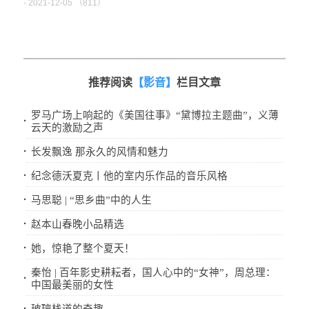
- 2021-12-05 （
811）
推荐阅读
【影音】
栏目文章
罗马广场上响起的《美国往事》“黛博拉主题曲”，义薄
·
云天的激励之声
·
长发飘逸 那永久的风情和魅力
·
纪念德沃夏克丨他的室内乐作品的音乐风格
·
马思聪 | “思乡曲”中的人生
·
赵本山春晚小品精选
·
她，惊艳了整个夏天！
秦怡 | 百年影史耕耘者，国人心中的“女神”，周总理：
·
中国最美丽的女性
·