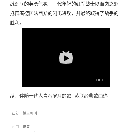
战到底的英勇气概，一代年轻的红军战士以血肉之躯
抵御着德国法西斯的闪电进攻，并最终取得了战争的
胜利。
续：伴随一代人青春岁月的歌 | 苏联经典歌曲选
- 出处：微文周刊
- 栏目：
影音