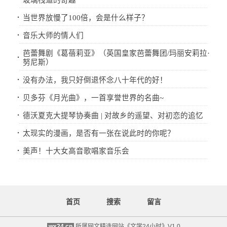
玻璃栈道的奇趣
·
当世界放慢了100倍，会是什么样子？
·
音乐大师的情人们
芭蕾舞剧《葛蓓莉亚》（英国皇家芭蕾舞团/玛丽安莉拉·
·
努尼斯）
·
没有办法，我只好倒退怀念八十年代的好！
·
贝多芬《月光曲》，一首享誉世界的名曲~
·
德沃夏克大提琴协奏曲 | 对故乡的遥望、对初恋的追忆
·
太现实的漫画，是否有一张在说此时的你呢？
·
美声！十大女高音歌唱家音乐会
首页
搜索
留言
wx24.cn
所属网文精选网站《文学24小时》V1.0