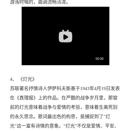
游荡时唱的，曲调流畅活泼。
4、 《灯光》
苏联著名抒情诗人伊萨科夫斯基于1943年4月19日发表
在《真理报》上的作品。在严酷的战争岁月里，那窗
前的灯光意味着战争与爱情的考验，意味着生离死别
的永久思念。歌词最出色的构思，是捕捉到了"灯
光"这一富有诗情的意象。“灯光”不仅是爱情、平安、