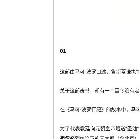
01
这部由马可·波罗口述、鲁斯蒂谦执笔
关于这部奇书，却有一个至今没有
在《马可·波罗行纪》的故事中，马
为了代表教廷向元朝皇帝赠送“圣油
祖忽必烈
统治下的元大都（今北京