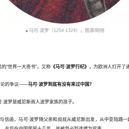
▲马可·波罗（1254-1324）。图源/网络
的“世界一大奇书”，又称
《马可·波罗行纪》
，为欧洲人打开了
定论的争议——
马可·波罗到底有没有来过中国？
可·波罗是威尼斯商人波罗家族的孩子。
”与信函，马可·波罗随父亲和叔叔从威尼斯出发，从中亚陆路
），此后在中国居留十几年，并被忽必烈选拔为官吏。