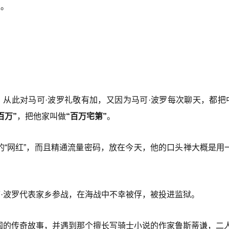
上。
。
，从此对马可·波罗礼敬有加，又因为马可·波罗每次聊天，都把
百万”
，把他家叫做
“百万宅第”
。
的“网红”，而且精通流量密码，放在今天，他的口头禅大概是用
·波罗代表家乡参战，在海战中不幸被俘，被投进监狱。
国的传奇故事，并遇到那个擅长写骑士小说的作家鲁斯蒂谦，二