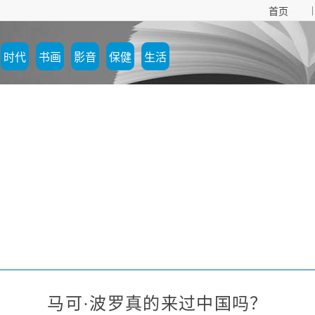
|
首页
时代
书画
影音
保健
生活
马可·波罗真的来过中国吗？