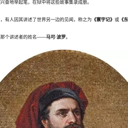
他兴奋地举起笔，在狱中将这些故事集录成册。
称，有人因其讲述了世界另一边的见闻，称之为
《寰宇记》
或
《
上那个讲述者的姓名——
马可·波罗
。