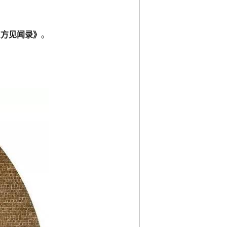
东方见闻录》
。