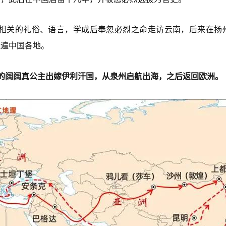
习相关的礼俗、语言，学成后奉忽必烈之命走访云南，后来在扬
走遍中国各地。
元朝的阔阔真公主出嫁伊利汗国，从泉州启航出海，之后返回欧洲。