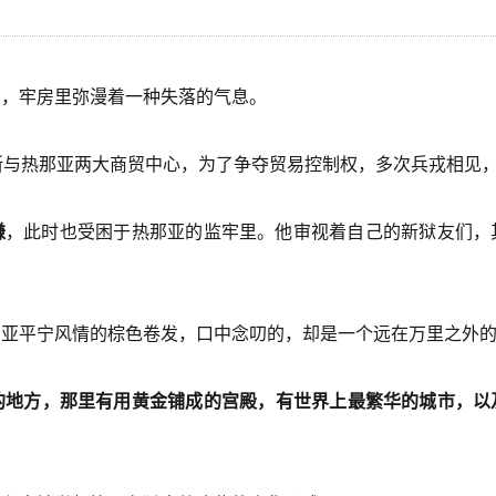
俘，牢房里弥漫着一种失落的气息。
斯与热那亚两大商贸中心，为了争夺贸易控制权，多次兵戎相见
谦
，此时也受困于热那亚的监牢里。他审视着自己的新狱友们，
着亚平宁风情的棕色卷发，口中念叨的，却是一个远在万里之外
”的地方，那里有用黄金铺成的宫殿，有世界上最繁华的城市，以
。