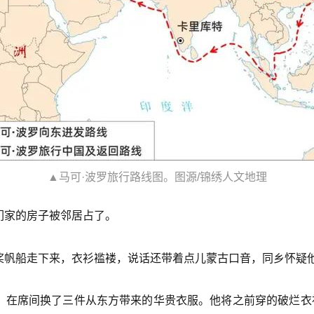
▲马可·波罗旅行路线图。图源/锦绣人文地理
们家的房子被邻居占了。
桨帆船走下来，衣衫褴褛，说话还带着点儿蒙古口音，同乡怀疑
居，在席间换了三件从东方带来的华贵衣服。他将之前穿的破烂衣