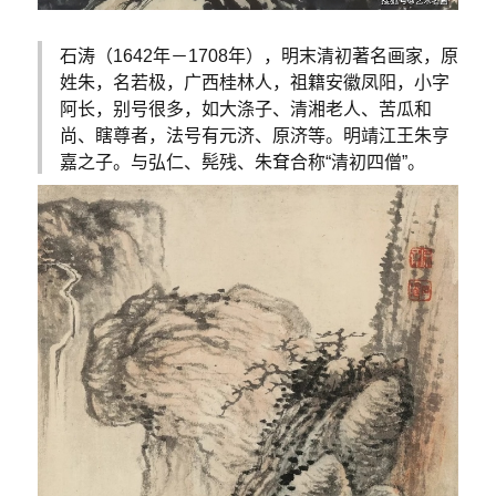
石涛（1642年－1708年），明末清初著名画家，原
姓朱，名若极，广西桂林人，祖籍安徽凤阳，小字
阿长，别号很多，如大涤子、清湘老人、苦瓜和
尚、瞎尊者，法号有元济、原济等。明靖江王朱亨
嘉之子。与弘仁、髡残、朱耷合称“清初四僧”。