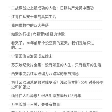
·
二战谍战史上最成功的人物：日籍共产党员中西功
·
江青在延安十年的真实生活
·
我国佛教中的四大菩萨
·
如歌的行板 | 席慕蓉9首经典诗歌
看哭了，30年前那个没空调的夏天，我们是这样过
·
的……
·
宁夏回族自治区成立始末
·
苏东坡纪录片全集：没有如意的人生，只有看开的生活
·
西安事变后红军改编为八路军的细节揭秘
为什么欧洲总是敌对俄罗斯？浅谈俄罗斯400年对外侵略
·
史和扩张史
·
缅怀伟人毛泽东！纪念毛泽东诞辰123周年
·
万里长城十三关，关关有故事！