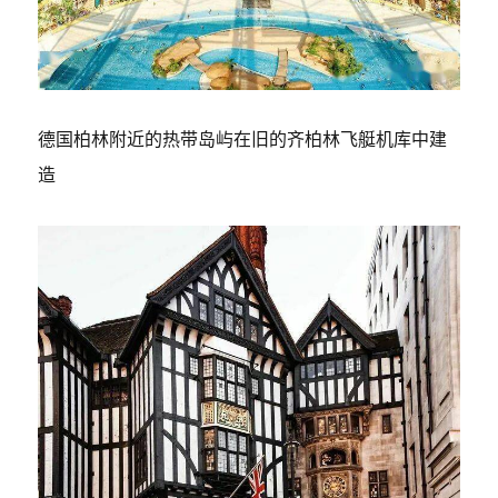
德国柏林附近的热带岛屿在旧的齐柏林飞艇机库中建
造