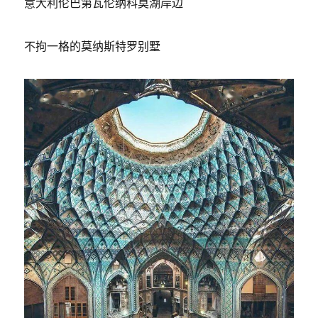
意大利伦巴第瓦伦纳科莫湖岸边
不拘一格的莫纳斯特罗别墅