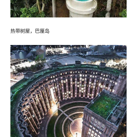
热带树屋，巴厘岛