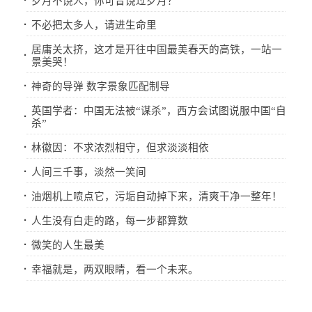
·
岁月不饶人，你可曾饶过岁月？
·
不必把太多人，请进生命里
居庸关太挤，这才是开往中国最美春天的高铁，一站一
·
景美哭！
·
神奇的导弹 数字景象匹配制导
英国学者：中国无法被“谋杀”，西方会试图说服中国“自
·
杀”
·
林徽因：不求浓烈相守，但求淡淡相依
·
人间三千事，淡然一笑间
·
油烟机上喷点它，污垢自动掉下来，清爽干净一整年！
·
人生没有白走的路，每一步都算数
·
微笑的人生最美
·
幸福就是，两双眼睛，看一个未来。