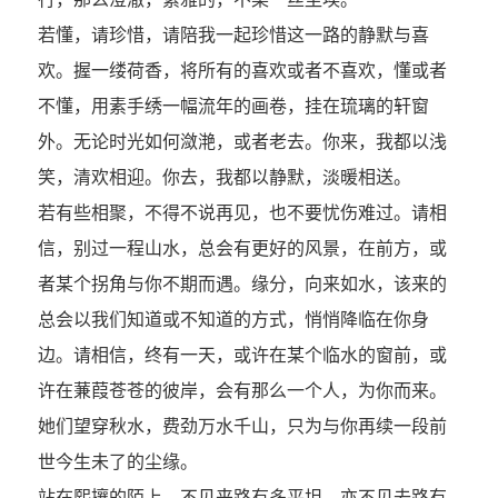
若懂，请珍惜，请陪我一起珍惜这一路的静默与喜
欢。握一缕荷香，将所有的喜欢或者不喜欢，懂或者
不懂，用素手绣一幅流年的画卷，挂在琉璃的轩窗
外。无论时光如何潋滟，或者老去。你来，我都以浅
笑，清欢相迎。你去，我都以静默，淡暖相送。
若有些相聚，不得不说再见，也不要忧伤难过。请相
信，别过一程山水，总会有更好的风景，在前方，或
者某个拐角与你不期而遇。缘分，向来如水，该来的
总会以我们知道或不知道的方式，悄悄降临在你身
边。请相信，终有一天，或许在某个临水的窗前，或
许在蒹葭苍苍的彼岸，会有那么一个人，为你而来。
她们望穿秋水，费劲万水千山，只为与你再续一段前
世今生未了的尘缘。
站在熙攘的陌上，不见来路有多平坦，亦不见去路有