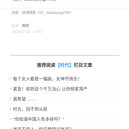
- 出处：琉璃疏影（ID：liulishuying0789）
- 栏目：
时代
- 2023-07-30 （
475）
推荐阅读
【时代】
栏目文章
·
每个女人都是一幅画，女神节快乐！
·
紧急！收到这个千万当心 让你倾家荡产
·
我希望 ……
·
时光，回不到从前
·
“你知道中国人有多拼吗？”