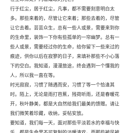
行于红尘，居于红尘，凡事，都不需要刻意明白太
多。那些来着的，尽管让它来着；那些去着的，尽管
让它去着。芸芸众生，总有一些人或景，需要来到你
的生命里，装饰一下你有些孤单的一帘幽梦。总有一
些人或景，需要经过你的生命，给你留下一些来过的
痕迹，供你以后在寂寥的日子，来填补那些不小心落
下的空白。我知道，漫漫旅途，终会遇到一个懂我的
人，所以我一直在等。
时光寂寂，习惯了随遇而安，习惯了等一个恰逢其
时。陌上，无论是雨打芭蕉，残荷听雨，还是春暖花
开，秋叶静美，都是大自然给我们最美的馈赠。请让
我们微笑着珍藏，收纳，妥帖安放。
要知道，我们每一天，面对那些平淡若水的幸福与快
乐，都是生命里不可复制的淡暖清欢。而那些被风被