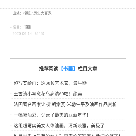
- 出处：搜狐 / 历史大百家
- 栏目：
书画
- 2020-06-14 （
545）
推荐阅读
【书画】
栏目文章
·
超写实绘画：这30位艺术家，最牛掰
·
王雪涛小写意花鸟高清60幅！绝美
·
法国著名画家让·弗朗索瓦·米勒生平及油画作品赏析
·
一幅幅油彩，记录了最美的豆蔻年华！
·
这组超写实美女人体油画，清新淡雅，美极了