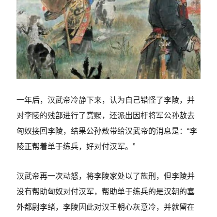
一年后，汉武帝冷静下来，认为自己错怪了李陵，并
对李陵的残部进行了赏赐，还派出因杅将军公孙敖去
匈奴接回李陵，结果公孙敖带给汉武帝的消息是：“李
陵正帮着单于练兵，好对付汉军。”
汉武帝再一次动怒，将李陵家处以了族刑，但李陵并
没有帮助匈奴对付汉军，帮助单于练兵的是汉朝的塞
外都尉李绪，李陵因此对汉王朝心灰意冷，并就留在