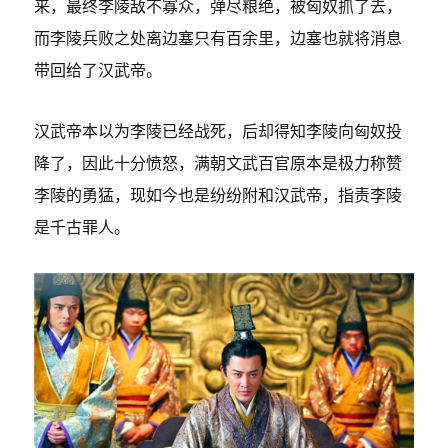
来，最终李陵敌不寡众，弹尽粮绝，被匈奴抓了去，
而李陵兵败之处离边塞只有百余里，边塞也就将消息
带回给了汉武帝。
汉武帝本以为李陵已经战死，后却得知李陵向匈奴投
降了，因此十分愤怒，满朝文武百官原本是极力称赞
李陵的勇猛，现如今也是纷纷附和汉武帝，指责李陵
是千古罪人。