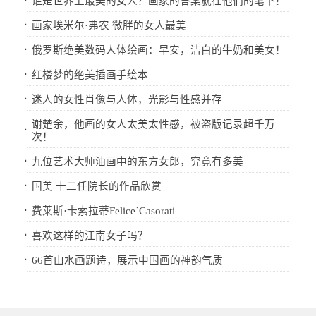
·
谁是世界上最美的女人？画家的答案就在他们的笔下！
·
画家埃米尔·弗农 微胖的女人最美
·
俄罗斯绝美数码人体绘画：早安，洁白的牛奶和美女！
·
红楼梦的绝美插画手绘本
·
迷人的女性肖像与人体，光影与性感并存
谢楚余，他画的女人太美太性感，被盗版记录超千万
·
次！
·
九位艺术大师油画中的东方女郎，究竟有多美
·
国美 十二任院长的作品欣赏
·
费莱斯·卡索拉蒂Felice`Casorati
·
喜欢这样的江南女子吗？
·
66首山水画题诗，展示中国画的神韵气质