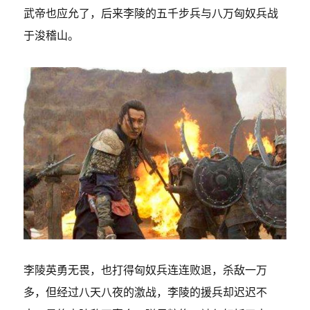
武帝也应允了，后来李陵的五千步兵与八万匈奴兵战
于浚稽山。
李陵英勇无畏，也打得匈奴兵连连败退，杀敌一万
多，但经过八天八夜的激战，李陵的援兵却迟迟不