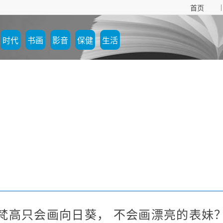
|
首页
时代
书画
影音
保健
生活
梵高只会画向日葵， 不会画漂亮的表妹