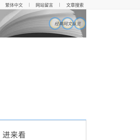
|
|
繁体中文
网站留言
文章搜索
经典网文纵览
？进来看