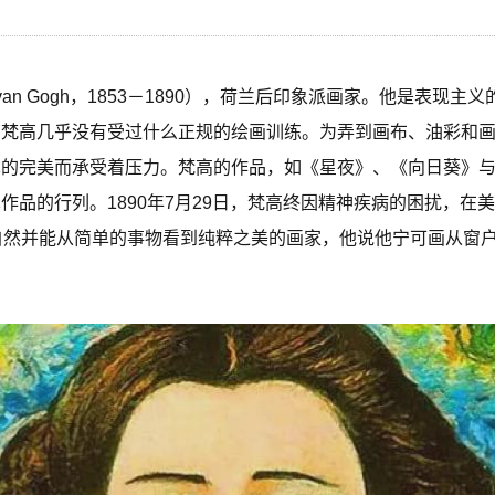
llem van Gogh，1853－1890），荷兰后印象派画家。他是
。梵高几乎没有受过什么正规的绘画训练。为弄到画布、油彩和
术的完美而承受着压力。梵高的作品，如《星夜》、《向日葵》
作品的行列。1890年7月29日，梵高终因精神疾病的困扰，在
自然并能从简单的事物看到纯粹之美的画家，他说他宁可画从窗