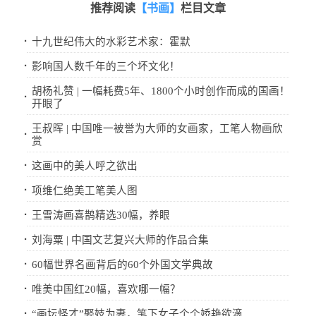
推荐阅读
【书画】
栏目文章
·
十九世纪伟大的水彩艺术家：霍默
·
影响国人数千年的三个坏文化！
胡杨礼赞 | 一幅耗费5年、1800个小时创作而成的国画！
·
开眼了
王叔晖 | 中国唯一被誉为大师的女画家，工笔人物画欣
·
赏
·
这画中的美人呼之欲出
·
项维仁绝美工笔美人图
·
王雪涛画喜鹊精选30幅，养眼
·
刘海粟 | 中国文艺复兴大师的作品合集
·
60幅世界名画背后的60个外国文学典故
·
唯美中国红20幅，喜欢哪一幅？
·
“画坛怪才”娶妓为妻，笔下女子个个娇艳欲滴