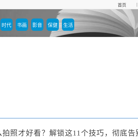
|
首页
时代
书画
影音
保健
生活
么拍照才好看？解锁这11个技巧，彻底告