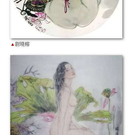
▲
尉晓榕