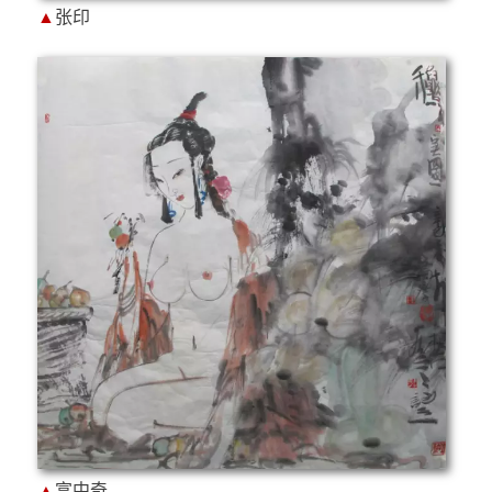
▲
张印
▲
富中奇