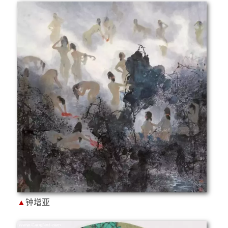
▲
钟增亚