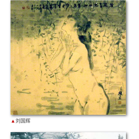
▲
刘国辉