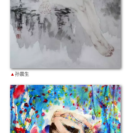
▲
孙震生