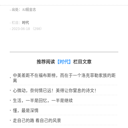
- 出处：AI掘金志
- 栏目：
时代
- 2023-06-18 （
298）
推荐阅读
【时代】
栏目文章
中美差距不在福布斯榜，而在于一个洛克菲勒家族的距
·
离
·
心微动，奈何情已远！美得让你窒息的诗文！
·
生活，一半是回忆，一半是继续
·
懂，最是深情
·
走自己的路 看自己的风景