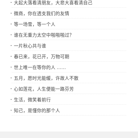
·
大起大落看清朋友，大悲大喜看清自己
·
微商，你在透支我们的友情
·
等一场雪，等一个人
·
谁在无重力太空中啪啪啪过？
·
一片秋心共与谁
·
春已来，花已开，万物可期
·
世上唯一在等你的人 ……
·
五月，愿时光能缓，许故人不散
·
心如莲花，人生便能一路芬芳
·
生活，微笑着前行
·
知己，是懂你的那个人