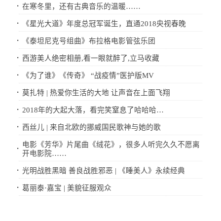
·
在寒冬里，还有古典音乐的温暖……
·
《星光大道》年度总冠军诞生，直通2018央视春晚
·
《泰坦尼克号组曲》布拉格电影管弦乐团
·
西游美人绝密相册,看一眼就醉了,立马收藏
·
《为了谁》《传奇》 “战疫情”医护版MV
·
莫扎特 | 热爱你生活的大地 让声音在上面飞翔
·
2018年的大起大落，看完笑窒息了哈哈哈…
·
西丝儿 | 来自北欧的挪威国民歌神与她的歌
电影《芳华》片尾曲《绒花》，很多人听完久久不愿离
·
开电影院……
·
光明战胜黑暗 善良战胜邪恶 | 《睡美人》永续经典
·
葛丽泰·嘉宝 | 美貌征服观众