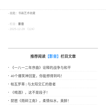
- 出处：书画艺术收藏
- 栏目：
影音
- 2025-12-28 （
124）
推荐阅读
【影音】
栏目文章
·
《一八一二年序曲》诠释的战争与和平
·
40个爆笑神回复，你能想得到吗！
·
帕瓦罗蒂 | 与太阳交汇的歌者
·
《喝酒》，这不是段子！
·
琵琶《雨碎江南》，柔情似水，美醉！