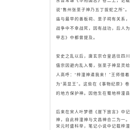
东晋常璩《华阳国志》卷二上，记载
说“售州张垩子神乃五丁拔蛇之所”
庙与最早的善板祠、垩子祠有关系
战争中不幸战死，因有战功，后人
甲志》中都曾提及。
安史之乱以后，唐玄宗仓皇逃往四
僖宗因避内乱入蜀，张垩子神显灵给
人高呼：“梓潼神遣我来！”王师借着
为“英显王”。这些在《事物纪原》
的地方保护神。因他生在蜀地梓潼
后来在宋人叶梦德《崖下放言》中
神，自此梓潼神与文昌神合二为一
宋元时盛科举，笔记小说中记载梓潼