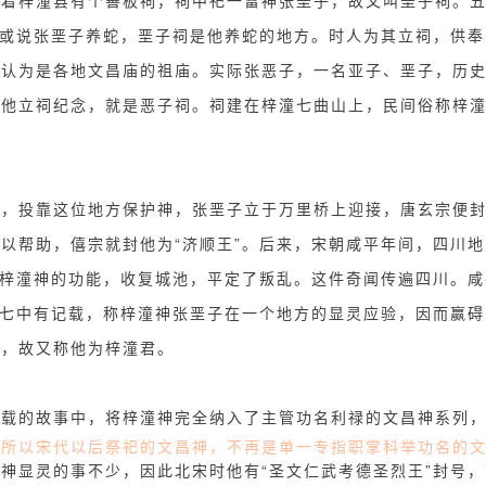
着梓潼县有个善板祠，祠中祀一雷神张垩子，故又叫垩子祠。五
。或说张垩子养蛇，垩子祠是他养蛇的地方。时人为其立祠，供
，认为是各地文昌庙的祖庙。实际张恶子，一名亚子、垩子，历
为他立祠纪念，就是恶子祠。祠建在梓潼七曲山上，民间俗称梓
川，投靠这位地方保护神，张垩子立于万里桥上迎接，唐玄宗便
以帮助，僖宗就封他为“济顺王”。后来，宋朝咸平年间，四川
梓潼神的功能，收复城池，平定了叛乱。这件奇闻传遍四川。咸平四
卷七中有记载，称梓潼神张垩子在一个地方的显灵应验，因而赢
县，故又称他为梓潼君。
记载的故事中，
将梓潼神完全纳入了主管功名利禄的文昌神系列
。
所以宋代以后祭祀的文昌神，不再是单一专指职掌科举功名的
神显灵的事不少，因此北宋时他有“圣文仁武考德圣烈王”封号，