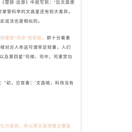
《楚辞·远游》中就写到：“后文昌使
世掌管科举的文昌星还有较大差异。
与此说法也是相似的。
侧重其“司命”的职能。
即十分看重
利禄对古人命运可谓举足轻重，人们
以及第四星“司禄、司中，司隶赏功
：“初，日官奏：‘文昌暗，科场当有
。
出仕为官的，所以拜文昌帝君主要是