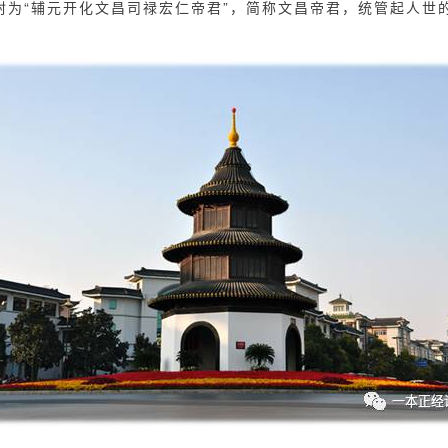
封为“辅元开化文昌司禄宏仁帝君”，简称文昌帝君，统管起人世