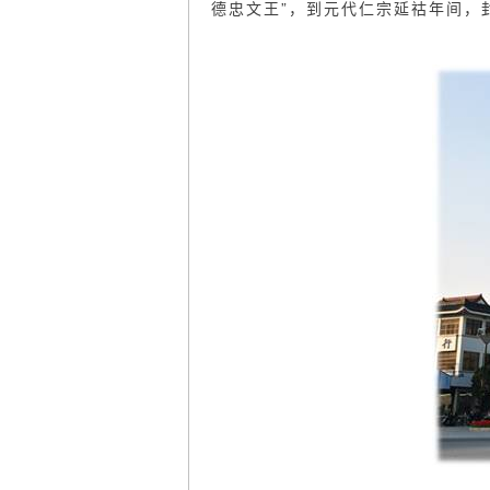
德忠文王”，到元代仁宗延祜年间，