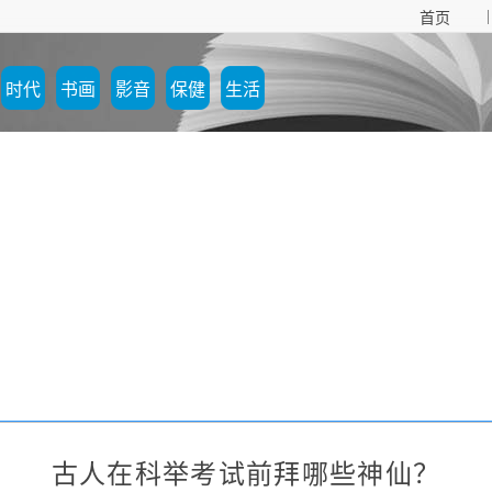
|
首页
时代
书画
影音
保健
生活
古人在科举考试前拜哪些神仙？