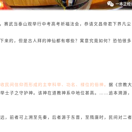
5日，赛武当泰山观举行中考高考祈福法会，恭请文昌帝君下界凡
传下来的，但是古人拜的神仙都有哪些？寓意究竟如何？恐怕很
吸收民间信仰而形成的主宰科举、功名、禄位的俗神。
据《宗教大
举士子之守护神。该神在道教神系中地位甚高。……追本溯源，
久远，前者可上溯至先秦，后者源于东晋，至隋唐时，民间对二