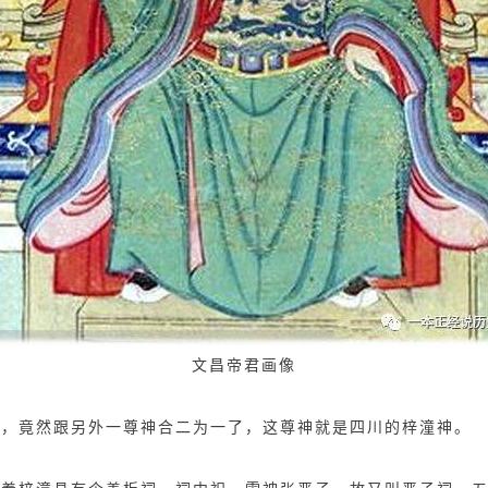
文昌帝君画像
时，竟然跟另外一尊神合二为一了，这尊神就是四川的梓潼神。