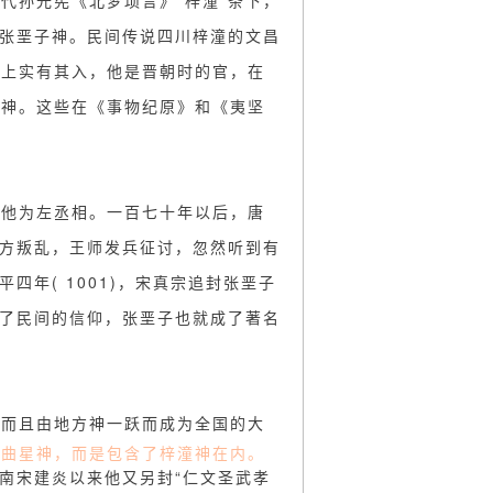
代孙光宪《北梦琐言》“梓潼”条下，
奉张垩子神。民间传说四川梓潼的文昌
史上实有其入，他是晋朝时的官，在
潼神。这些在《事物纪原》和《夷坚
封他为左丞相。一百七十年以后，唐
地方叛乱，王师发兵征讨，忽然听到有
年( 1001)，宋真宗追封张垩子
碍了民间的信仰，张垩子也就成了著名
，而且由地方神一跃而成为全国的大
文曲星神，而是包含了梓潼神在内。
南宋建炎以来他又另封“仁文圣武孝