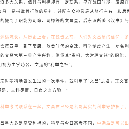
没多大关系，但其与利禄却有一定联系。早在战国时期，屈原在
文昌，是指掌管行旅的星神，并配有众神及扈从随行左右，和后
早的提到了职能为司命、司禄等的文昌星，后东汉所著《汉书》
源远流长。从历史上看，在魏晋之前，人们对文昌星的信仰，多
昌宫第四星。到了隋唐，随着时代的变迁，科举制度产生，功名
的文昌宫第三星产生兴趣，侧重其“贵相，太常理文绪”的职能，
们视为主掌功名、文运的“利举之神”。
宗时期科场曾发生过的一次事件，就引用了”文昌”之名，其文言
至是，三科尽覆，日官之言方验。”
与科举考试联系在一起，文昌君已经是名副其实的科举守护神了
文昌星大多是掌管利禄的，科举与今日高考不同，
中选后是可以