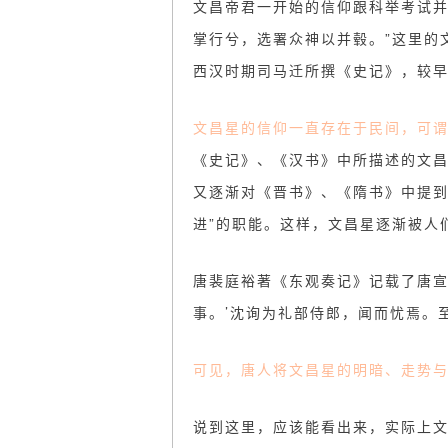
文昌帝君一开始的信仰跟科举考试并
掌行兮，选署众神以并毂。”这里的
西汉时期司马迁所撰《史记》，较
文昌星的信仰一直存在于民间，可谓
《史记》、《汉书》中所描述的文
又逐渐对《晋书》、《隋书》中提到
进”的职能。这样，文昌星逐渐被人
唐裴庭裕著《东观奏记》记载了唐宣
事。’沈询为礼部侍郎，闻而忧焉。
可见，唐人将文昌星的明暗、走势
说到这里，应该能看出来，实际上