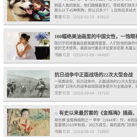
狗是人类的朋友，他们跟随着我们，带给我们快乐
那么以下45种狗狗，你认识多少？ 1.拉布拉多
影音
栏目
（2018-02-23 - 97811）
100幅绝美油画里的中国女性，一饱眼
陈衍宁的肖像画在欧美赢得盛誉，人们在他的画作
统的艺术修养。美国当代著名评论家邓尼斯.韦曼
书画
栏目
（2019-01-09 - 94463）
抗日战争中正面战场的22次大型会战
一张图读完，抗日战争中，正面战场的22次大型会战。
这场旷日持久的战争由局部战争提升为全面战争，
文史
栏目
（2019-03-04 - 74718）
有史以来最厉害的《金瓶梅》插画
☆
胡也佛 金瓶梅插图之一 甲申（1944年）作，本图
是嘉德2010年秋拍，392万成交，画的是西门庆
书画
栏目
（2018-08-22 - 72895）