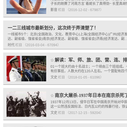
子长的刚赛了河南方言`着妮长了真得劲~ 长里真胡性!江
影音
栏目
（2016-12-02 - 67987）
一二三线城市最新划分，这次终于弄清楚了！
一线城市5个：北京(全国政治、文化、教育中心)上海(全国经济中心)广州(经济
达、副省级、强省省会)南京(经济发达、副省级、强省省会)济南(经济发达、副
时代
栏目
（2016-03-04 - 67094）
解读：军、师、旅、团、营、连、
☆
01一个班大约由十名战士；一个排由三个班组成
有炊事班，人数大约在120人左右。一个营配有四个
文史
栏目
（2018-01-05 - 61096）
南京大屠杀-1937年日本在南京杀死
☆
1937年12月13日，侵华日军在中国南京开始
这一公然违反国际法、日内瓦公约的残暴行径，铁
文史
栏目
（2017-12-15 - 59204）