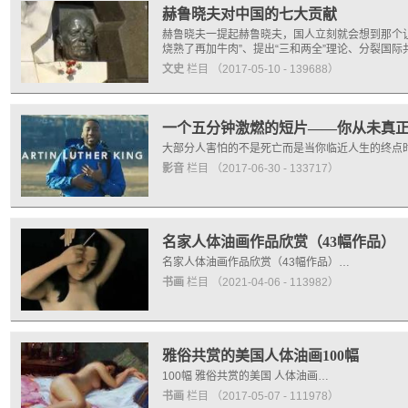
赫鲁晓夫对中国的七大贡献
赫鲁晓夫一提起赫鲁晓夫，国人立刻就会想到那个让
烧熟了再加牛肉”、提出“三和两全”理论、分裂国际
文史
栏目
（2017-05-10 - 139688）
一个五分钟激燃的短片——你从未真
大部分人害怕的不是死亡而是当你临近人生的终点时才意识到自己从
影音
栏目
（2017-06-30 - 133717）
名家人体油画作品欣赏（43幅作品）
名家人体油画作品欣赏（43幅作品）…
书画
栏目
（2021-04-06 - 113982）
雅俗共赏的美国人体油画100幅
100幅 雅俗共赏的美国 人体油画…
书画
栏目
（2017-05-07 - 111978）