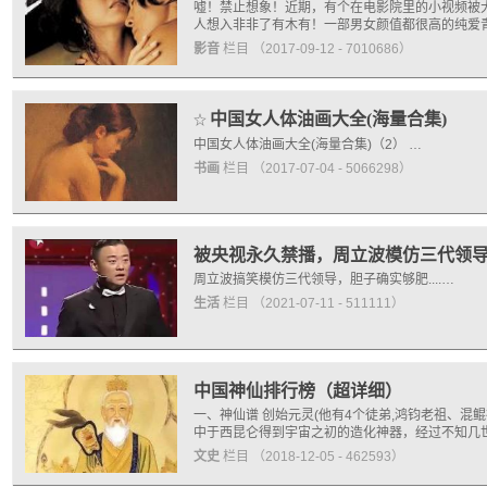
嘘！禁止想象！近期，有个在电影院里的小视频被
人想入非非了有木有！一部男女颜值都很高的纯爱青
影音
栏目
（2017-09-12 - 7010686）
中国女人体油画大全(海量合集)
☆
中国女人体油画大全(海量合集)（2） …
书画
栏目
（2017-07-04 - 5066298）
被央视永久禁播，周立波模仿三代领
周立波搞笑模仿三代领导，胆子确实够肥....…
生活
栏目
（2021-07-11 - 511111）
中国神仙排行榜（超详细）
一、神仙谱 创始元灵(他有4个徒弟,鸿钧老祖、
中于西昆仑得到宇宙之初的造化神器，经过不知几
文史
栏目
（2018-12-05 - 462593）