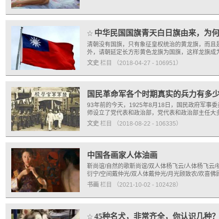
中华民国国旗青天白日旗由来，为
☆
清朝没有国旗，只有象征皇权统治的黄龙旗，而且是
外，请朝延定长方形黄色龙旗为国旗，这样龙旗成
文史
栏目
（2018-04-27 - 106951）
国民革命军各个时期真实的兵力有多少
93年前的今天，1925年8月18日，国民政府军
师设立了党代表和政治部，党代表和政治部主任大
文史
栏目
（2018-08-22 - 106335）
中国各画家人体油画
靳尚谊/自然的歌靳尚谊/双人体杨飞云/人体杨飞云
衍宁/空间戴仲光/双人体戴仲光/月光顾致农/欢喜佛
书画
栏目
（2021-10-02 - 102428）
45种名犬，非常齐全，你认识几种
☆