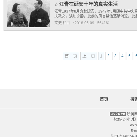
江青在延安十年的真实生活
☆
江青1937年8月奔赴延安，1947年3月随中
夫教女，淡泊宁静，此前的风言蜚语逐渐消退，此
文史
栏目
（2018-05-09 - 56416）
首 页
上一页
1
2
3
4
5
首页
搜
wx24.cn
所属网
《微信24小时》
wx.
E-m
苏ICP备1401549