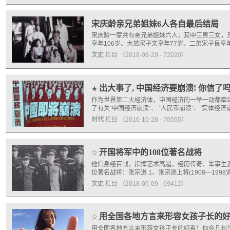
宋庆龄亲兄弟姐妹6人各自最后结局
宋庆龄一家共有亲兄弟姐妹六人，其中三男三女，兄
享年106岁、大弟宋子文享年77岁、二弟宋子良享年8
文史
栏目
（2018-08-29 - 72020）
出大事了, 中国经济要崩溃! 你信了吗
★
作为世界第二大经济体，中国经济的一举一动都牵
了有关“中国经济崩溃”、 “人民币崩溃”、“实体经
时代
栏目
（2016-10-28 - 70555）
开国将军中的108位著名战将
☆
他们身经百战，指挥艺术高超，经历传奇、军事生涯
位著名战将：张宗逊 1、张宗逊上将(1908—19
文史
栏目
（2018-05-09 - 69412）
用全国各地方言来形容女孩子长的
☆
用全国各地方言来形容女孩子长的好看！你会几句？