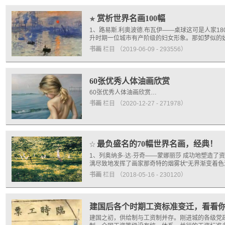
赏析世界名画100幅
★
1、路易斯.利奥波德.布瓦伊——桌球这可是人家1
升时期一位城市有产阶级的妇女形象。那如梦似的妩
书画
栏目
（2019-06-09 - 293556）
60张优秀人体油画欣赏
60张优秀人体油画欣赏…
书画
栏目
（2020-12-27 - 271978）
最负盛名的70幅世界名画，经典！
☆
1、列奥纳多·达·芬奇——蒙娜丽莎 成功地塑造
漓尽致地发挥了画家那奇特的烟雾状“无界渐变着色
书画
栏目
（2018-05-16 - 230120）
建国后各个时期工资标准变迁，看看
建国之初，供给制与工资制并存。刚进城的各级党