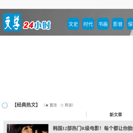
文史
时代
书画
影音
保
【经典热文】
（★ 置顶 ☆ 荐读）
新文章
韩国12部热门R级电影！每个都让你