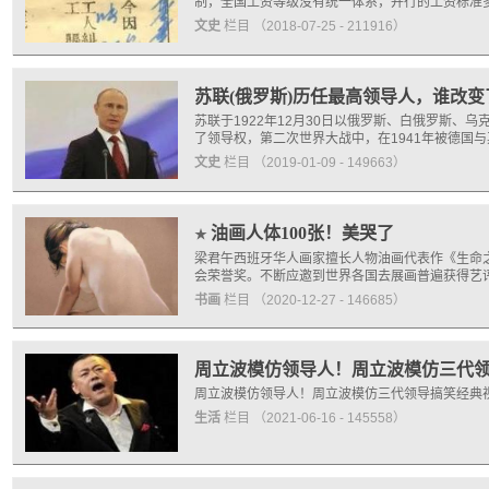
制，全国工资等级没有统一体系，并行的工资标准
文史
栏目
（2018-07-25 - 211916）
苏联(俄罗斯)历任最高领导人，谁改变
苏联于1922年12月30日以俄罗斯、白俄罗斯、
了领导权，第二次世界大战中，在1941年被德国
文史
栏目
（2019-01-09 - 149663）
油画人体100张！美哭了
★
梁君午西班牙华人画家擅长人物油画代表作《生命之
会荣誉奖。不断应邀到世界各国去展画普遍获得艺
书画
栏目
（2020-12-27 - 146685）
周立波模仿领导人！周立波模仿三代领
周立波模仿领导人！周立波模仿三代领导搞笑经典
生活
栏目
（2021-06-16 - 145558）